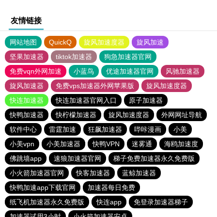
友情链接
网站地图
QuickQ
旋风加速度器
旋风加速
坚果加速器
tiktok加速器
狗急加速器官网
免费vqn外网加速
小蓝鸟
优途加速器官网
风驰加速器
旋风加速器
免费vps加速器外网苹果版
旋风加速度器
快连加速器
快连加速器官网入口
原子加速器
快鸭加速器
快柠檬加速器
旋风加速度器
外网网址导航
软件中心
雷霆加速
狂飙加速器
哔咔漫画
小美
小美vpn
小美加速器
快鸭VPN
迷雾通
海鸥加速度
佛跳墙app
速狼加速器官网
梯子免费加速器永久免费版
小火箭加速器官网
快客加速器
蓝鲸加速器
快鸭加速app下载官网
加速器每日免费
纸飞机加速器永久免费版
快连app
免登录加速器梯子
加速器试用3小时
小火箭加速器安卓